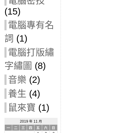
電腦密技
(15)
電腦專有名
詞
(1)
電腦打版繡
字繡圖
(8)
音樂
(2)
養生
(4)
鼠來寶
(1)
2019 年 11 月
一
二
三
四
五
六
日