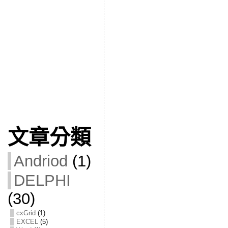
文章分類
Andriod
(1)
DELPHI
(30)
cxGrid
(1)
EXCEL
(5)