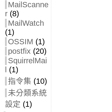
MailScanne
r
(8)
MailWatch
(1)
OSSIM
(1)
postfix
(20)
SquirrelMai
l
(1)
指令集
(10)
未分類系統
設定
(1)