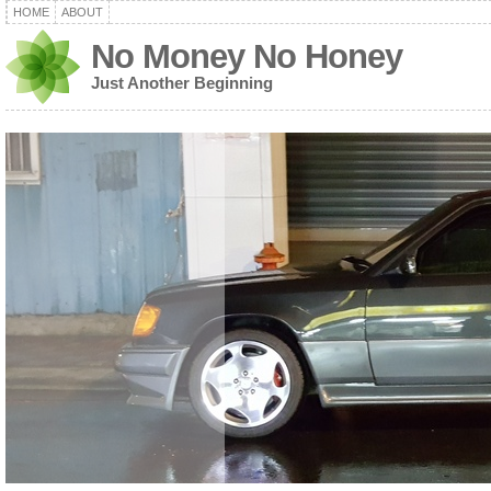
HOME
ABOUT
No Money No Honey
Just Another Beginning