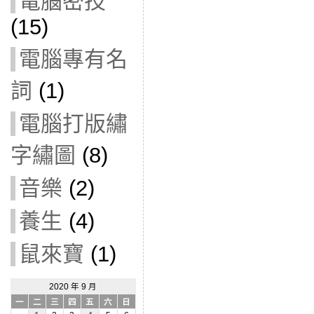
電腦密技
(15)
電腦專有名
詞
(1)
電腦打版繡
字繡圖
(8)
音樂
(2)
養生
(4)
鼠來寶
(1)
2020 年 9 月
一
二
三
四
五
六
日