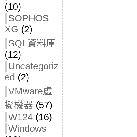
(10)
SOPHOS
XG
(2)
SQL資料庫
(12)
Uncategoriz
ed
(2)
VMware虛
擬機器
(57)
W124
(16)
Windows