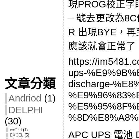
現PROG校正字
– 號去更改為8C
R 出現BYE，
應該就會正常了
https://im5481.
ups-%E9%9B%
文章分類
discharge-%E8%
%E9%96%83%
Andriod
(1)
%E5%95%8F%
DELPHI
%8D%E8%A8%
(30)
cxGrid
(1)
APC UPS 電池 Di
EXCEL
(5)